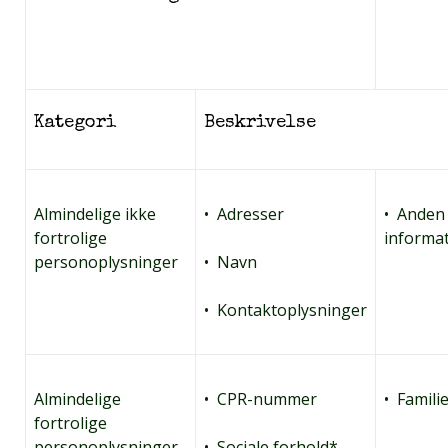
Kategori
Beskrivelse
Almindelige ikke
• Adresser
• Anden
fortrolige
informa
personoplysninger
• Navn
• Kontaktoplysninger
Almindelige
• CPR-nummer
• Famili
fortrolige
personoplysninger
• Sociale forhold*