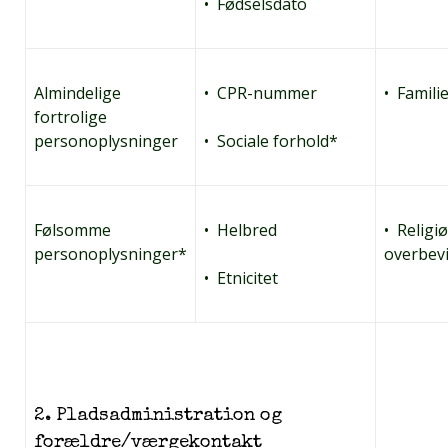
• Fødselsdato
Almindelige
• CPR-nummer
• Famili
fortrolige
personoplysninger
• Sociale forhold*
Følsomme
• Helbred
• Religi
personoplysninger*
overbev
• Etnicitet
2. Pladsadministration og
forældre/værgekontakt